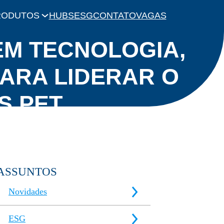
RODUTOS
HUBS
ESG
CONTATO
VAGAS
rar o futuro de embalagens PET
EM TECNOLOGIA,
ARA LIDERAR O
S PET
ASSUNTOS
Novidades
ESG