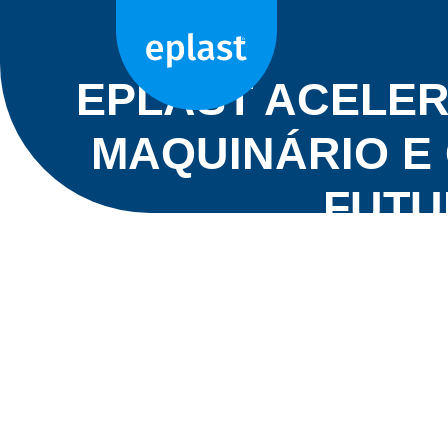
Home
>
Eplast acelera inves
EPLAST ACELER
MAQUINÁRIO E
FUTU