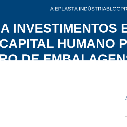
A EPLAST
A INDÚSTRIA
BLOG
P
timentos em tecnologia, maquinário e capital humano para lide
A INVESTIMENTOS 
 CAPITAL HUMANO P
RO DE EMBALAGEN