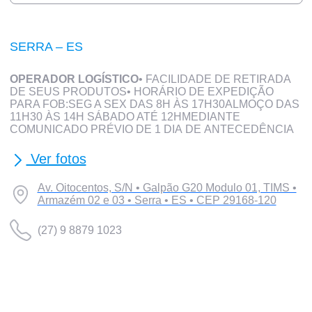
SERRA – ES
OPERADOR LOGÍSTICO
• FACILIDADE DE RETIRADA
DE SEUS PRODUTOS• HORÁRIO DE EXPEDIÇÃO
PARA FOB:SEG A SEX DAS 8H ÀS 17H30ALMOÇO DAS
11H30 ÀS 14H SÁBADO ATÉ 12HMEDIANTE
COMUNICADO PRÉVIO DE 1 DIA DE ANTECEDÊNCIA
Ver fotos
Av. Oitocentos, S/N • Galpão G20 Modulo 01, TIMS •
Armazém 02 e 03 • Serra • ES • CEP 29168-120
(27) 9 8879 1023