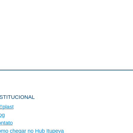
NSTITUCIONAL
Eplast
og
ntato
mo chegar no Hub Itupeva