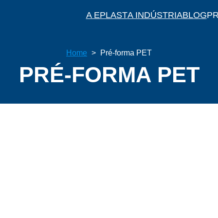
A EPLAST
A INDÚSTRIA
BLOG
P
Home
>
Pré-forma PET
PRÉ-FORMA PET